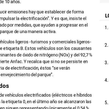
de 10 años.
ducir emisiones hay que establecer de forma
L
pulsar la electrificación”. Y es que, insiste el
ado por medidas, que ayuden a progresar en el
 parque de una manera activa.
vehículos ligeros -turismos y comerciales ligeros-
ne etiqueta B. Estos vehículos son los causantes
inantes de óxido de nitrógeno (NOx) y del 92,7 %
ierte Anfac. Y recalca que si no se persiste en
 de electrificación, éstos “se verán
 envejecimiento del parque”.
ados
de vehículos electrificados (eléctricos e híbridos
la etiqueta 0, en el último año se alcanzaron las
bien siguen representando únicamente el 0,54 %