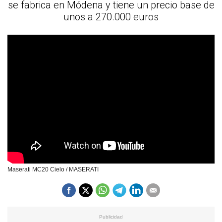
se fabrica en Módena y tiene un precio base de
unos a 270.000 euros
Maserati MC20 Cielo / MASERATI