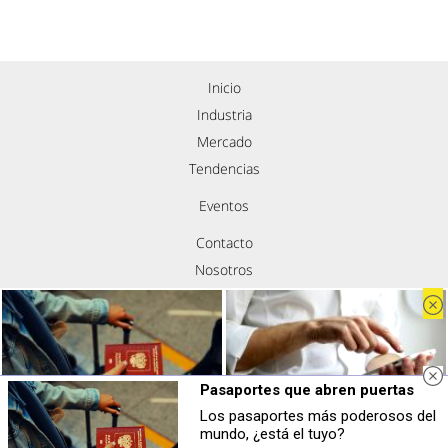
Inicio
Industria
Mercado
Tendencias
Eventos
Contacto
Nosotros
Política de privacidad
Aviso legal
Política de cookies
Síguenos
Pasaportes que abren puertas
Los pasaportes más poderosos del
Pasaportes que abren puertas
No creerás estas apps
mundo, ¿está el tuyo?
Los pasaportes más poderosos del
¿Sabías que estas apps existen y son