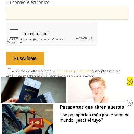
Tu correo electrónico
Al darte de alta aceptas la
política de privacidad
y aceptas recibir
emails de marketing con información sobre el sector.
Pasaportes que abren puertas
Inicio
Los pasaportes más poderosos del
Industria
¿El tuyo está en la lista?
¿Por qué se contagia?
mundo, ¿está el tuyo?
Top pasaportes que te dejan viajar sin
El bostezo es más social de lo que
Mercado
visado
imaginas
Tendencias