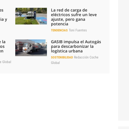
es
La red de carga de
eléctricos sufre un leve
ia y
ajuste, pero gana
potencia
Toni Fuentes
TENDENCIAS
 la
GASIB impulsa el Autogás
los
para descarbonizar la
en
logística urbana
Redacción Coche
SOSTENIBILIDAD
e Global
Global