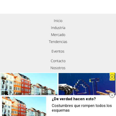
Inicio
Industria
Mercado
Tendencias
Eventos
Contacto
Nosotros
Política de privacidad
Aviso legal
Política de cookies
Síguenos
¿De verdad hacen esto?
Costumbres que rompen todos los
¿De verdad hacen esto?
Se dijeron… y pasó
esquemas
Costumbres que rompen todos los
Esto ya forma parte de tu vida,
esquemas
aunque no lo notes