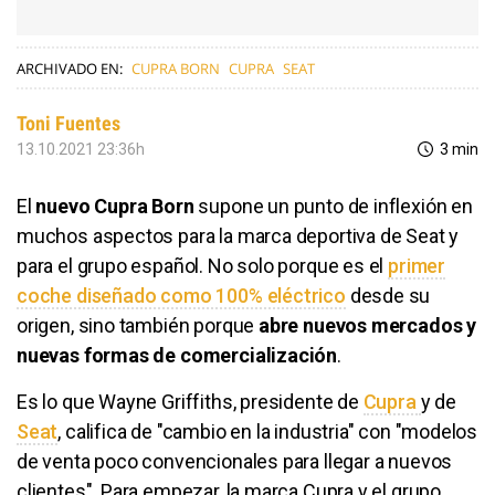
ARCHIVADO EN:
CUPRA BORN
CUPRA
SEAT
Toni Fuentes
13.10.2021 23:36h
3 min
El
nuevo Cupra Born
supone un punto de inflexión en
muchos aspectos para la marca deportiva de Seat y
para el grupo español. No solo porque es el
primer
coche diseñado como 100% eléctrico
desde su
origen, sino también porque
abre nuevos mercados y
nuevas formas de comercialización
.
Es lo que Wayne Griffiths, presidente de
Cupra
y de
Seat
, califica de "cambio en la industria" con "modelos
de venta poco convencionales para llegar a nuevos
clientes". Para empezar, la marca Cupra y el grupo