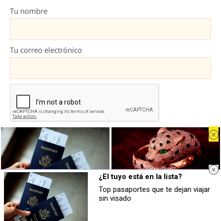
Tu nombre
Tu correo electrónico
Al darte de alta aceptas la
política de privacidad
y aceptas recibir
emails de marketing con información sobre el sector.
¿El tuyo está en la lista?
Top pasaportes que te dejan viajar
¿El tuyo está en la lista?
Belleza indomable
sin visado
Top pasaportes que te dejan viajar sin
El diamante que simboliza la
visado
feminidad indomable