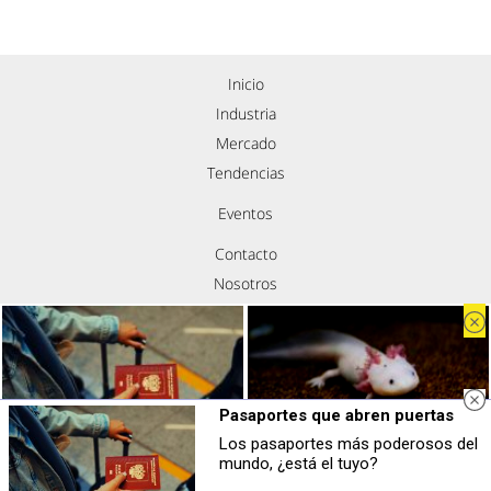
Inicio
Industria
Mercado
Tendencias
Eventos
Contacto
Nosotros
Política de privacidad
Aviso legal
Política de cookies
Síguenos
Pasaportes que abren puertas
Los pasaportes más poderosos del
Pasaportes que abren puertas
¿Sabías que existen?
mundo, ¿está el tuyo?
Los pasaportes más poderosos del
Estas criaturas existen y parecen
mundo, ¿está el tuyo?
sacadas de otro planeta