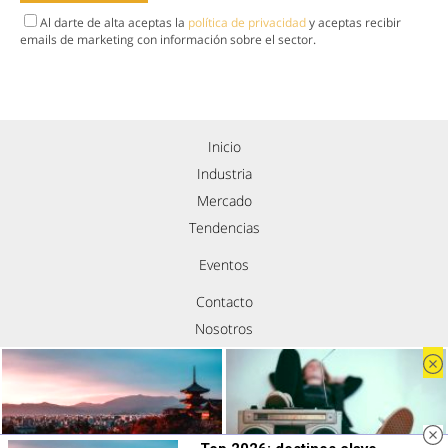
Al darte de alta aceptas la
política de privacidad
y aceptas recibir
emails de marketing con información sobre el sector.
Inicio
Industria
Mercado
Tendencias
Eventos
Contacto
Nosotros
Política de privacidad
Aviso legal
Política de cookies
Síguenos