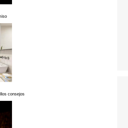
miso
illos consejos