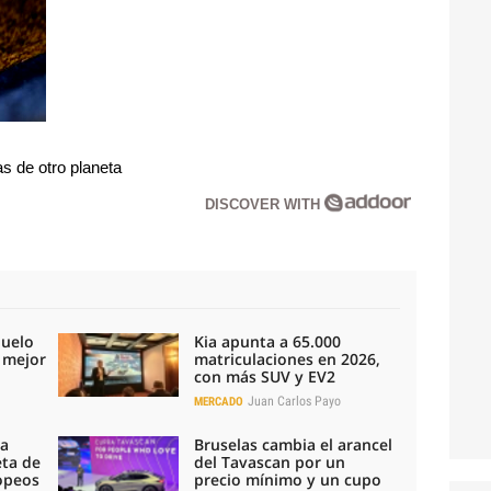
s de otro planeta
DISCOVER WITH
duelo
Kia apunta a 65.000
l mejor
matriculaciones en 2026,
con más SUV y EV2
Juan Carlos Payo
MERCADO
la
Bruselas cambia el arancel
eta de
del Tavascan por un
ropeos
precio mínimo y un cupo