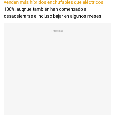
¿De verdad hacen esto?
Costumbres que rompen todos los esquemas
Los híbridos caen
En Europa se vendieron 472.722 vehículos híbridos
enchufables de enero a junio, un 12% menos, y
238.122 unidades entre abril y el mes pasado, un
16,5% de bajada, mientras que las entregas de
híbridos autorrecargables crecieron un 2,2%
semestral, con 1,32 millones de unidades, y bajaron
un 4,2% trimestral, con 668.539 unidades.
España es
uno de los países europeos en los que todavía se