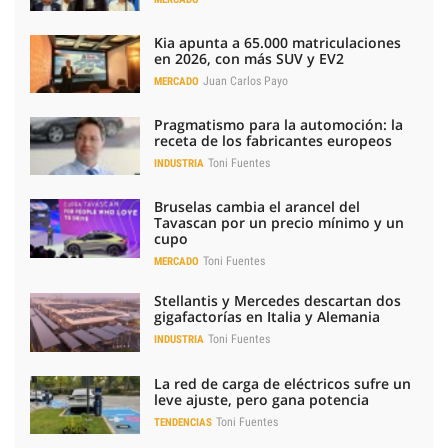
TAMBIÉN NOS INTERESA
Los coches eléctricos impulsan un 'boom' de nuevas marcas
Coches eléctricos propulsados con carbón
Los coches eléctricos no podrán elegir sonidos a la carta
TE RECOMENDAMOS
Corepunk MMORPG
Un verdadero MMORPG de la vieja escuela ¡Cómo los de
antes, pero mejor!
Pasaportes que abren puertas
Los pasaportes más poderosos del mundo, ¿está el tuyo?
¿Por qué se contagia?