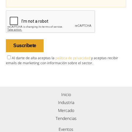
El robot que limpia por ti
¿Sabes por qué cada vez más hogares usan robot aspirador?
iPhone que combina contigo
El accesorio inesperado que transforma tu outfit
DISCOVER WITH
HOY DESTACAMOS
Geely contra BYD: duelo fratricida
por ser el mejor chino global