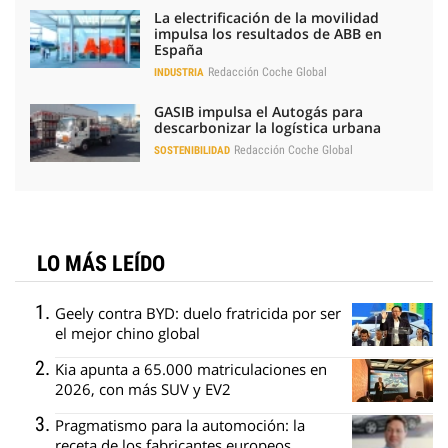
La ciencia explica por qué el bostezo es contagioso
No es tu imaginación
¿Ves caras en enchufes, coches o nubes? Tiene explicación
El truco contra la cal
Di adiós a la cal del baño con estos sencillos consejos
¿De verdad hacen esto?
Costumbres que rompen todos los esquemas
¿Sabías que existen?
Estas criaturas existen y parecen sacadas de otro planeta
Belleza indomable
El diamante que simboliza la feminidad indomable