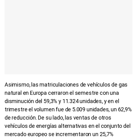
venden más híbridos enchufables que eléctricos
100%, auqnue también han comenzado a
desacelerarse e incluso bajar en algunos meses.