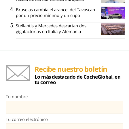
9 apps que valen oro
No son populares, pero sí extraordinariamente útiles
¿Sabes qué baja tu ánimo?
Lo haces todos los días y afecta cómo te sientes
Dónde viajar en 2026
Los destinos que todos van a querer visitar el próximo año
¿El tiempo vuela?
Esto explica por qué los días ya no duran igual
Señales de agotamiento
¿Te sientes cansado sin razón? Estas señales lo explican
Esto explica el frío
¿Te pasa que por la noche sientes más frío sin motivo?