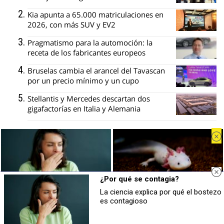
Kia apunta a 65.000 matriculaciones en
2026, con más SUV y EV2
Pragmatismo para la automoción: la
receta de los fabricantes europeos
Bruselas cambia el arancel del Tavascan
por un precio mínimo y un cupo
Stellantis y Mercedes descartan dos
gigafactorías en Italia y Alemania
Recibe nuestro boletín
¿Por qué se contagia?
Lo más destacado de CocheGlobal, en
La ciencia explica por qué el bostezo
tu correo
¿Por qué se contagia?
¿Sabías que existen?
es contagioso
La ciencia explica por qué el bostezo
Estas criaturas existen y parecen
es contagioso
sacadas de otro planeta
Tu nombre