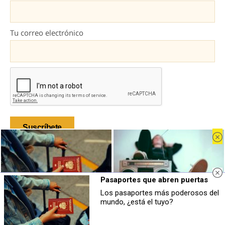
Tu correo electrónico
Al darte de alta aceptas la
política de privacidad
y aceptas recibir
emails de marketing con información sobre el sector.
Pasaportes que abren puertas
Los pasaportes más poderosos del
Pasaportes que abren puertas
Canciones que marcan
mundo, ¿está el tuyo?
Los pasaportes más poderosos del
¿Por qué recuerdas canciones viejas
Inicio
mundo, ¿está el tuyo?
mejor que las nuevas?
Industria