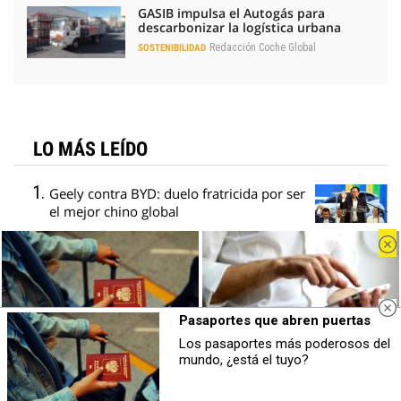
GASIB impulsa el Autogás para
descarbonizar la logística urbana
Redacción Coche Global
SOSTENIBILIDAD
LO MÁS LEÍDO
Geely contra BYD: duelo fratricida por ser
el mejor chino global
Kia apunta a 65.000 matriculaciones en
2026, con más SUV y EV2
Pragmatismo para la automoción: la
receta de los fabricantes europeos
Pasaportes que abren puertas
Bruselas cambia el arancel del Tavascan
Los pasaportes más poderosos del
Pasaportes que abren puertas
No creerás estas apps
mundo, ¿está el tuyo?
por un precio mínimo y un cupo
Los pasaportes más poderosos del
¿Sabías que estas apps existen y son
mundo, ¿está el tuyo?
súper útiles?
Stellantis y Mercedes descartan dos