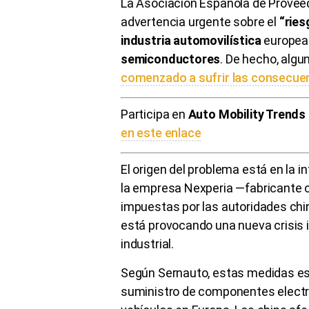
La Asociación Española de Provee
advertencia urgente sobre el
“ries
industria automovilística
europea
semiconductores
. De hecho, algu
comenzado a sufrir las consecue
Participa en
Auto Mobility Trends
en este enlace
El origen del problema está en la i
la empresa Nexperia —fabricante c
impuestas por las autoridades ch
está provocando una nueva crisis i
industrial.
Según Sernauto, estas medidas est
suministro de componentes electr