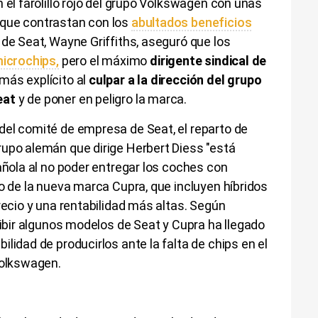
 el farolillo rojo del grupo Volkswagen con unas
que contrastan con los
abultados beneficios
e de Seat, Wayne Griffiths, aseguró que los
microchips,
pero el máximo
dirigente sindical de
 más explícito al
culpar a la dirección del grupo
eat
y de poner en peligro la marca.
del comité de empresa de Seat, el reparto de
rupo alemán que dirige Herbert Diess "está
pañola al no poder entregar los coches con
so de la nueva marca Cupra, que incluyen híbridos
recio y una rentabilidad más altas. Según
cibir algunos modelos de Seat y Cupra ha llegado
lidad de producirlos ante la falta de chips en el
 Volkswagen.