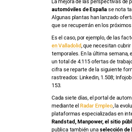
La mejora de las perspectivas de 
automóviles de España
se nota t
Algunas plantas han lanzado oferta
que se recuperrán en los próximo
Es el caso, por ejemplo, de las fac
en Valladolid
, que necesitan cubri
temporales. En la última semana, 
un total de 4.115 ofertas de trabaj
cifra se reparte de la siguiente fo
rastreados: Linkedin, 1.508; Infojo
153.
Cada siete días, el portal de auto
mediante el
Radar Empleo
, la evo
plataformas especializadas en in
Randstad, Manpower, el sitio públ
publica también una
selección de 