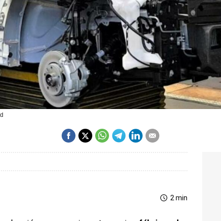
id
2 min