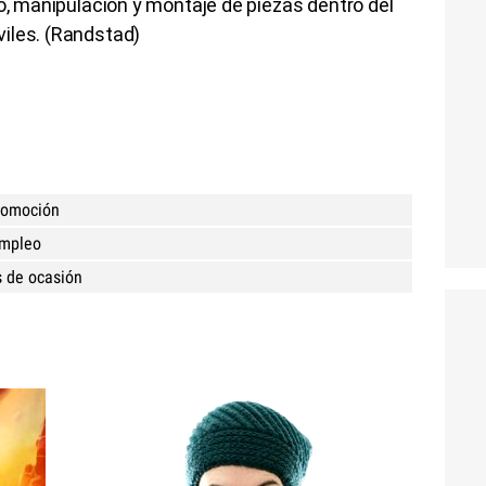
do, manipulación y montaje de piezas dentro del
iles. (Randstad)
utomoción
empleo
s de ocasión