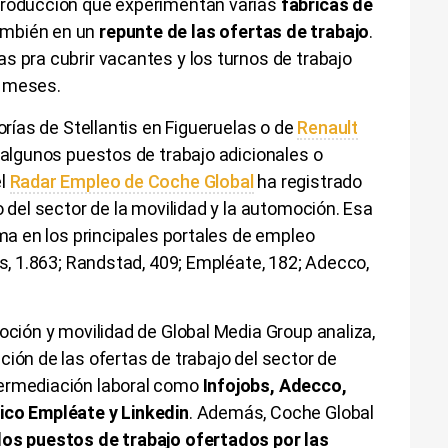
producción que experimentan varias
fábricas de
ambién en un
repunte de las ofertas de trabajo
.
s pra cubrir vacantes y los turnos de trabajo
s meses.
torías de Stellantis en Figueruelas o de
Renault
r algunos puestos de trabajo adicionales o
el
Radar Empleo de Coche Global
ha registrado
o del sector de la movilidad y la automoción. Esa
rma en los principales portales de empleo
bs, 1.863; Randstad, 409; Empléate, 182; Adecco,
moción y movilidad de Global Media Group analiza,
lución de las ofertas de trabajo del sector de
termediación laboral como
Infojobs, Adecco,
ico Empléate y Linkedin
. Además, Coche Global
los puestos de trabajo ofertados por las