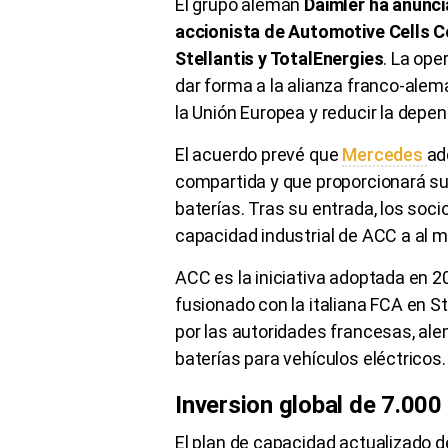
El grupo alemán
Daimler ha anunc
accionista de Automotive Cells 
Stellantis y TotalEnergies
. La ope
dar forma a la alianza franco-alem
la Unión Europea y reducir la depe
El acuerdo prevé que
Mercedes
ad
compartida y que proporcionará su
baterías. Tras su entrada, los so
capacidad industrial de ACC a al
ACC es la iniciativa adoptada en 2
fusionado con la italiana FCA en St
por las autoridades francesas, ale
baterías para vehículos eléctricos.
Inversion global de 7.000
El plan de capacidad actualizado 