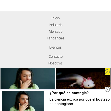
Inicio
Industria
Mercado
Tendencias
Eventos
Contacto
Nosotros
Política de privacidad
Aviso legal
Política de cookies
Síguenos
¿Por qué se contagia?
La ciencia explica por qué el bostezo
¿Por qué se contagia?
¿Sabías que existen?
es contagioso
La ciencia explica por qué el bostezo
Estas criaturas existen y parecen
es contagioso
sacadas de otro planeta