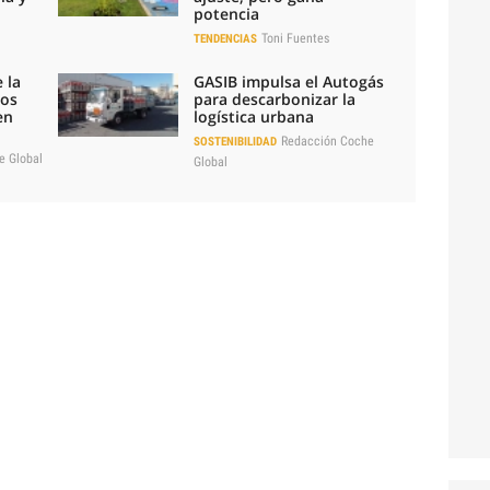
potencia
Toni Fuentes
TENDENCIAS
 la
GASIB impulsa el Autogás
los
para descarbonizar la
en
logística urbana
Redacción Coche
SOSTENIBILIDAD
e Global
Global