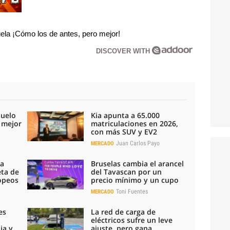
la ¡Cómo los de antes, pero mejor!
DISCOVER WITH
duelo
Kia apunta a 65.000
l mejor
matriculaciones en 2026,
con más SUV y EV2
Juan Carlos Payo
MERCADO
la
Bruselas cambia el arancel
eta de
del Tavascan por un
ropeos
precio mínimo y un cupo
Toni Fuentes
MERCADO
es
La red de carga de
eléctricos sufre un leve
ia y
ajuste, pero gana