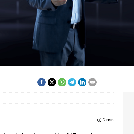
L
2 min