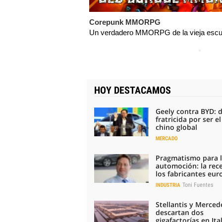
Corepunk MMORPG
Un verdadero MMORPG de la vieja escue
HOY DESTACAMOS
Geely contra BYD: 
fratricida por ser e
chino global
MERCADO
Pragmatismo para 
automoción: la rec
los fabricantes eu
Toni Fuentes
INDUSTRIA
Stellantis y Merced
descartan dos
gigafactorías en Ital