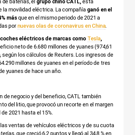
 de baterías, el
grupo chino CATL,
está
la movilidad eléctrica. La compañía
ganó en el
64% más
que en el mismo periodo de 2021 a
das por
nuevas olas de coronavirus en China
.
os coches eléctricos de marcas como
Tesla
,
neficio neto de 6.680 millones de yuanes (974,61
io, según los cálculos de Reuters. Los ingresos de
.290 millones de yuanes en el período de tres
de yuanes de hace un año.
n de negocio y del beneficio, CATL también
to del litio, que provocó un recorte en el margen
al de 2021 hasta el 15%.
las ventas de vehículos eléctricos y de su cuota
erías, que creció 6,2 puntos y llegó al 34,8 % en