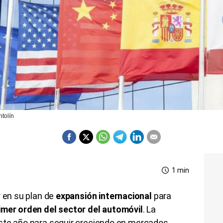
ntolín
1 min
r en su plan de
expansión internacional
para
imer orden del sector del automóvil
. La
te año para seguir creciendo en mercados