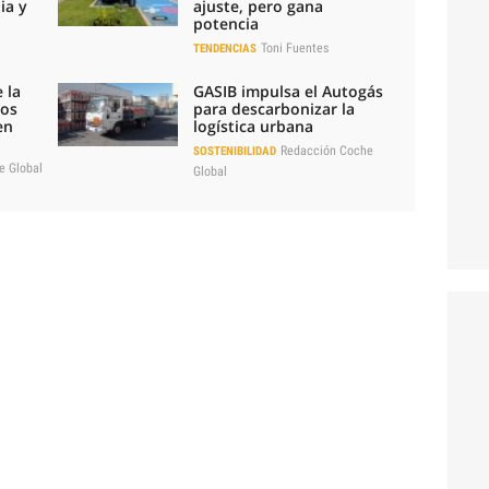
ia y
ajuste, pero gana
potencia
Toni Fuentes
TENDENCIAS
 la
GASIB impulsa el Autogás
los
para descarbonizar la
en
logística urbana
Redacción Coche
SOSTENIBILIDAD
e Global
Global