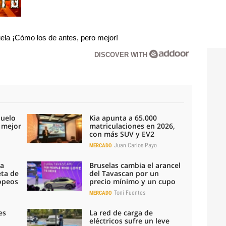
la ¡Cómo los de antes, pero mejor!
DISCOVER WITH
duelo
Kia apunta a 65.000
l mejor
matriculaciones en 2026,
con más SUV y EV2
Juan Carlos Payo
MERCADO
la
Bruselas cambia el arancel
eta de
del Tavascan por un
ropeos
precio mínimo y un cupo
Toni Fuentes
MERCADO
es
La red de carga de
eléctricos sufre un leve