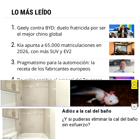
LO MÁS LEÍDO
Geely contra BYD: duelo fratricida por ser
el mejor chino global
Kia apunta a 65.000 matriculaciones en
2026, con más SUV y EV2
Pragmatismo para la automoción: la
receta de los fabricantes europeos
Bruselas cambia el arancel del Tavascan
por un precio mínimo y un cupo
Stellantis y Mercedes descartan dos
gigafactorías en Italia y Alemania
Adiós a la cal del baño
¿Y si pudieras eliminar la cal del baño
Adiós a la cal del baño
Parece ciencia ficción
sin esfuerzo?
¿Y si pudieras eliminar la cal del baño
Prepárate para alucinar con estas
sin esfuerzo?
criaturas