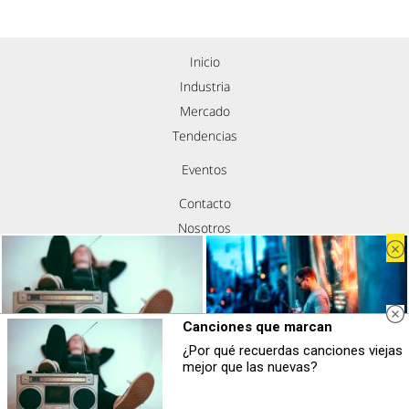
Inicio
Industria
Mercado
Tendencias
Eventos
Contacto
Nosotros
Política de privacidad
Aviso legal
Política de cookies
Canciones que marcan
Síguenos
¿Por qué recuerdas canciones viejas
Canciones que marcan
¿Sabes qué baja tu ánimo?
mejor que las nuevas?
¿Por qué recuerdas canciones viejas
Lo haces todos los días y afecta
mejor que las nuevas?
cómo te sientes
Copyright © Todos los derechos reservados