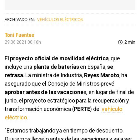
ARCHIVADO EN:
VEHÍCULOS ELÉCTRICOS
Toni Fuentes
29.06.2021 00:16h
2 min
El
proyecto oficial de movilidad eléctrica
, que
incluye una
planta de baterías
en España,
se
retrasa
. La ministra de Industria,
Reyes Maroto
, ha
asegurado que el Consejo de Ministros prevé
aprobar antes de las vacacione
s, en lugar de final de
junio, el proyecto estratégico para la recuperación y
transformación económica (
PERTE
) del
vehículo
eléctrico
.
"Estamos trabajando ya en tiempo de descuento.
Queremos llevarlo antes de las vacaciones y va a ser