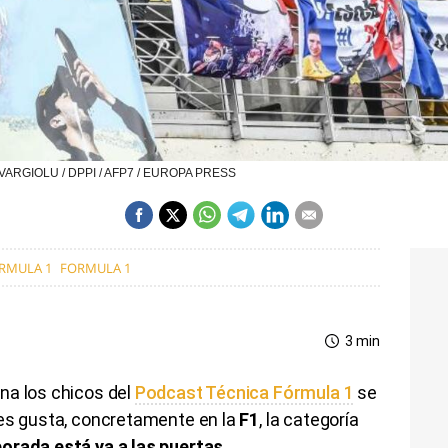
IC VARGIOLU / DPPI / AFP7 / EUROPA PRESS
ÓRMULA 1
FORMULA 1
3 min
na los chicos del
Podcast Técnica Fórmula 1
se
les gusta, concretamente en la
F1
, la categoría
orada está ya a las puertas
.