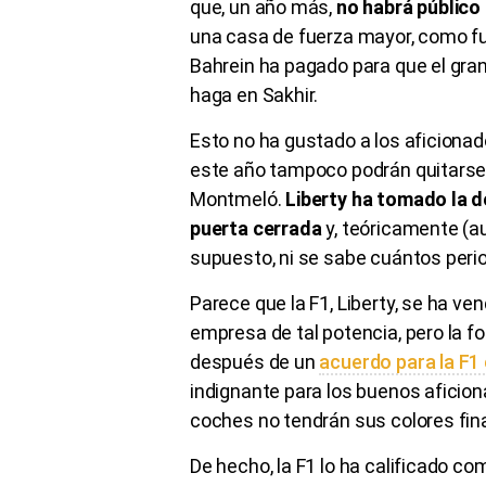
que, un año más,
no habrá público
una casa de fuerza mayor, como fu
Bahrein ha pagado para que el gra
haga en Sakhir.
Esto no ha gustado a los aficiona
este año tampoco podrán quitarse 
Montmeló.
Liberty ha tomado la d
puerta cerrada
y, teóricamente (a
supuesto, ni se sabe cuántos perio
Parece que la F1, Liberty, se ha ven
empresa de tal potencia, pero la f
después de un
acuerdo para la F1
indignante para los buenos aficiona
coches no tendrán sus colores fina
De hecho, la F1 lo ha calificado c