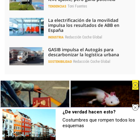
Toni Fuentes
TENDENCIAS
La electrificación de la movilidad
impulsa los resultados de ABB en
España
Redacción Coche Global
INDUSTRIA
GASIB impulsa el Autogás para
descarbonizar la logística urbana
Redacción Coche Global
SOSTENIBILIDAD
LO MÁS LEÍDO
¿De verdad hacen esto?
Geely contra BYD: duelo fratricida por ser
el mejor chino global
Costumbres que rompen todos los
Pasaportes que abren puertas
¿Sabías que existen?
esquemas
Los pasaportes más poderosos del
Estas criaturas existen y parecen
Kia apunta a 65.000 matriculaciones en
mundo, ¿está el tuyo?
sacadas de otro planeta
2026, con más SUV y EV2