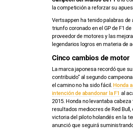
la competición a reforzar su apue
Vertsappen ha tenido palabras de
triunfo coronado en el GP de F1 
proveedor de motores y las mejoras
legendarios logros en materia de 
Cinco cambios de motor
La marca japonesa recordó que sus
contribuido" al segundo campeona
el camino no ha sido fácil.
Honda an
intención de abandonar la F1
al ac
2015. Honda no levantaba cabeza t
resultados mediocres de Red Bull, 
victoria del piloto holandés en la
anunció que seguirá suministrand