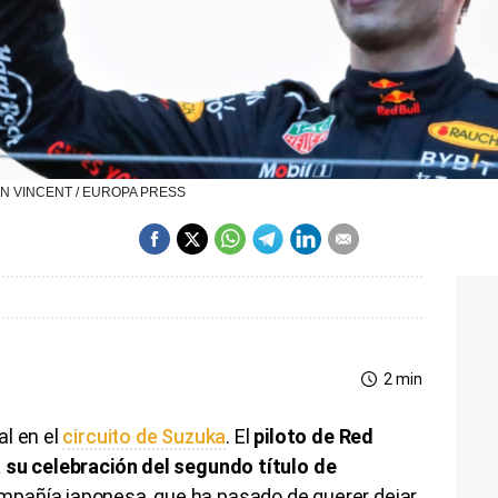
ONIN VINCENT / EUROPA PRESS
2 min
al en el
circuito de Suzuka
. El
piloto de Red
 su celebración del segundo título de
ompañía japonesa, que ha pasado de querer dejar