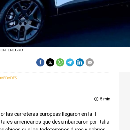
NA MONTENEGRO
VEDADES
5 min
r las carreteras europeas llegaron en la II
itares americanos que desembarcaron por Italia
os chicos que los todoterrenos duros y sobrios