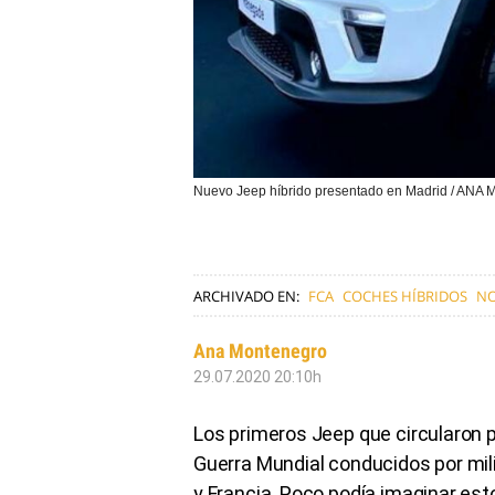
Nuevo Jeep híbrido presentado en Madrid / A
ARCHIVADO EN:
FCA
COCHES HÍBRIDOS
NO
Ana Montenegro
29.07.2020 20:10h
Los primeros Jeep que circularon po
Guerra Mundial conducidos por mil
y Francia. Poco podía imaginar est