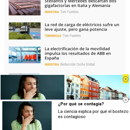
Stellantis y Mercedes descartan dos
gigafactorías en Italia y Alemania
Toni Fuentes
INDUSTRIA
La red de carga de eléctricos sufre un
leve ajuste, pero gana potencia
Toni Fuentes
TENDENCIAS
La electrificación de la movilidad
impulsa los resultados de ABB en
España
Redacción Coche Global
INDUSTRIA
GASIB impulsa el Autogás para
descarbonizar la logística urbana
Redacción Coche Global
SOSTENIBILIDAD
¿Por qué se contagia?
La ciencia explica por qué el bostezo
¿Por qué se contagia?
¿De verdad hacen esto?
es contagioso
La ciencia explica por qué el bostezo
Costumbres que rompen todos los
LO MÁS LEÍDO
es contagioso
esquemas