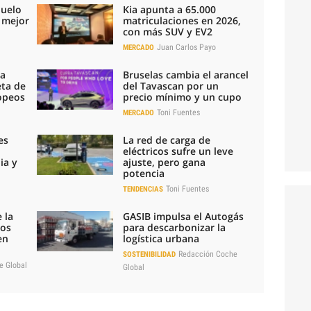
duelo
Kia apunta a 65.000
l mejor
matriculaciones en 2026,
con más SUV y EV2
Juan Carlos Payo
MERCADO
la
Bruselas cambia el arancel
eta de
del Tavascan por un
ropeos
precio mínimo y un cupo
Toni Fuentes
MERCADO
es
La red de carga de
eléctricos sufre un leve
ia y
ajuste, pero gana
potencia
Toni Fuentes
TENDENCIAS
 la
GASIB impulsa el Autogás
los
para descarbonizar la
en
logística urbana
Redacción Coche
SOSTENIBILIDAD
e Global
Global