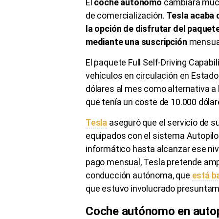
El
coche autónomo
cambiará mucho
de comercialización.
Tesla acaba 
la opción de disfrutar del paqu
mediante una suscripción
mensua
El paquete Full Self-Driving Capabi
vehículos en circulación en Estado
dólares al mes como alternativa a 
que tenía un coste de 10.000 dóla
Tesla
aseguró que el servicio de s
equipados con el sistema Autopilot
informático hasta alcanzar ese niv
pago mensual, Tesla pretende ampl
conducción autónoma, que
está b
que estuvo involucrado presunta
Coche autónomo en auto