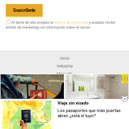
Al darte de alta aceptas la
política de privacidad
y aceptas recibir
emails de marketing con información sobre el sector.
Inicio
Industria
Mercado
Tendencias
Eventos
Contacto
Viaja sin visado
Nosotros
Los pasaportes que más puertas
Pasaportes que abren puertas
¿Conocías estos 5 consejos?
abren ¿está el tuyo?
Los pasaportes más poderosos del
Consejos infalibles para eliminar la
Política de privacidad
mundo, ¿está el tuyo?
cal del baño fácil y rápido
Aviso legal