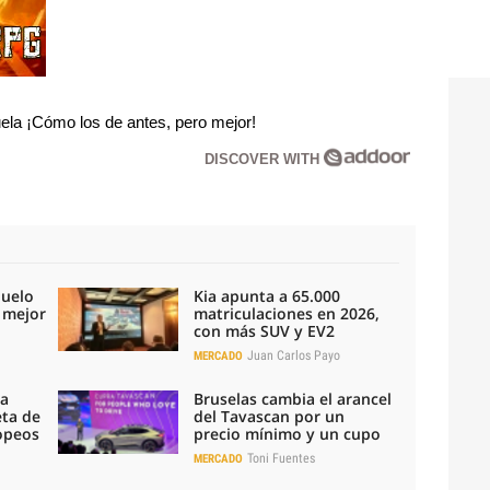
la ¡Cómo los de antes, pero mejor!
DISCOVER WITH
duelo
Kia apunta a 65.000
l mejor
matriculaciones en 2026,
con más SUV y EV2
Juan Carlos Payo
MERCADO
la
Bruselas cambia el arancel
eta de
del Tavascan por un
ropeos
precio mínimo y un cupo
Toni Fuentes
MERCADO