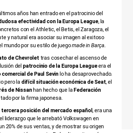
últimos años han entrado en el patrocinio del
dudosa efectividad con la Europa League
, la
etos con el Athletic, el Betis, el Zaragoza, el
ente y natural era asociar su imagen al exitoso
el mundo por su estilo de juego
made in Barça.
rato de Chevrolet
tras cosechar el ascenso de
lusión del
patrocinio de la Europa League
era el
 comercial de Paul Sevin
lo ha desaprovechado.
io pero la
difícil situación económica de Seat
, el
rés de Nissan
han hecho que la
Federación
ado por la firma japonesa.
a tercera posición del mercado español
, era una
el liderazgo que le arrebató Volkswagen en
un 20% de sus ventas, y de mostrar su origen