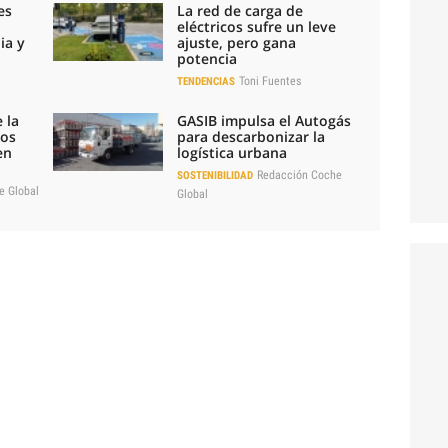
es
La red de carga de
eléctricos sufre un leve
ia y
ajuste, pero gana
potencia
Toni Fuentes
TENDENCIAS
 la
GASIB impulsa el Autogás
los
para descarbonizar la
en
logística urbana
Redacción Coche
SOSTENIBILIDAD
e Global
Global