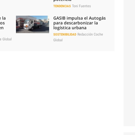
Toni Fuentes
TENDENCIAS
 la
GASIB impulsa el Autogás
los
para descarbonizar la
en
logística urbana
Redacción Coche
SOSTENIBILIDAD
e Global
Global