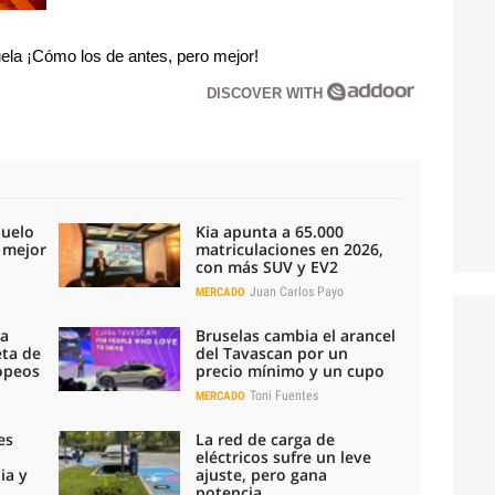
la ¡Cómo los de antes, pero mejor!
DISCOVER WITH
duelo
Kia apunta a 65.000
l mejor
matriculaciones en 2026,
con más SUV y EV2
Juan Carlos Payo
MERCADO
la
Bruselas cambia el arancel
eta de
del Tavascan por un
ropeos
precio mínimo y un cupo
Toni Fuentes
MERCADO
es
La red de carga de
eléctricos sufre un leve
ia y
ajuste, pero gana
potencia