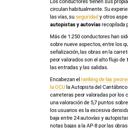
Los conductores tienen sus propias
circulan habitualmente. Su experi
las vías, su
seguridad
y otros aspe
autopistas y autovías
recopilada p
Más de 1.250 conductores han sid
sobre nueve aspectos, entre los que
señalización, las obras en la carrete
peor valorados son el alto flujo de 
las entradas y las salidas.
Encabezan el
ranking de las peore
la OCU
la Autopista del Cantábrico
carreteras peor valoradas por los 
una valoración de 5,7 puntos sobre
los usuarios es la excesiva densida
baja entre 24 autovías y autopist
notas bajas a la AP-8 por las obras