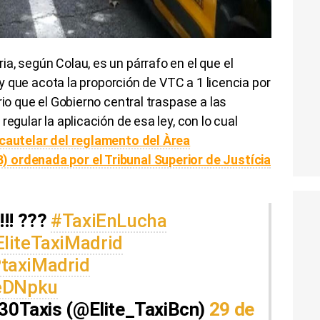
a, según Colau, es un párrafo en el que el
ley que acota la proporción de VTC a 1 licencia por
rio que el Gobierno central traspase a las
egular la aplicación de esa ley, con lo cual
cautelar del reglamento del Àrea
 ordenada por el Tribunal Superior de Justícia
!! ???
#TaxiEnLucha
liteTaxiMadrid
taxiMadrid
AeDNpku
c30Taxis (@Elite_TaxiBcn)
29 de