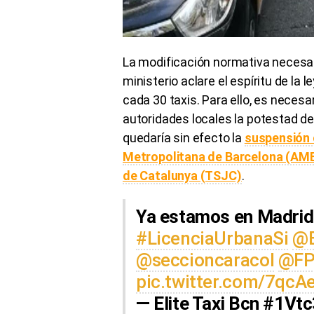
La modificación normativa necesari
ministerio aclare el espíritu de la 
cada 30 taxis. Para ello, es necesa
autoridades locales la potestad de r
quedaría sin efecto la
suspensión 
Metropolitana de Barcelona (AMB)
de Catalunya (TSJC)
.
Ya estamos en Madrid!
#LicenciaUrbanaSi
@E
@seccioncaracol
@FP
pic.twitter.com/7qc
— Elite Taxi Bcn #1Vt