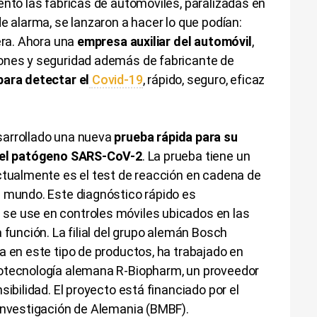
ento las fábricas de automóviles, paralizadas en
e alarma, se lanzaron a hacer lo que podían:
era. Ahora una
empresa auxiliar del automóvil
,
ones y seguridad además de fabricante de
para detectar el
Covid-19
, rápido, seguro, eficaz
arrollado una nueva
prueba rápida para su
a el patógeno SARS-CoV-2
. La prueba tiene un
ctualmente es el test de reacción en cadena de
l mundo. Este diagnóstico rápido es
se use en controles móviles ubicados en las
 función. La filial del grupo alemán Bosch
a en este tipo de productos, ha trabajado en
iotecnología alemana R-Biopharm, un proveedor
sibilidad. El proyecto está financiado por el
 Investigación de Alemania (BMBF).