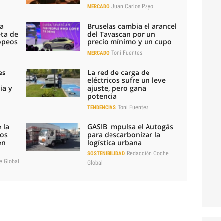
Juan Carlos Payo
MERCADO
la
Bruselas cambia el arancel
eta de
del Tavascan por un
ropeos
precio mínimo y un cupo
Toni Fuentes
MERCADO
es
La red de carga de
eléctricos sufre un leve
ia y
ajuste, pero gana
potencia
Toni Fuentes
TENDENCIAS
 la
GASIB impulsa el Autogás
los
para descarbonizar la
en
logística urbana
Redacción Coche
SOSTENIBILIDAD
e Global
Global