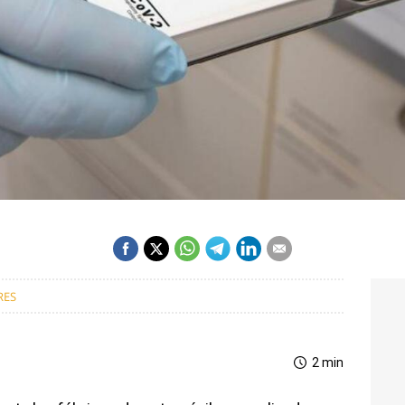
h
RES
2 min