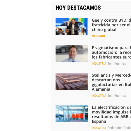
HOY DESTACAMOS
Geely contra BYD: 
fratricida por ser e
chino global
MERCADO
Pragmatismo para 
automoción: la rec
los fabricantes eu
Toni Fuentes
INDUSTRIA
Stellantis y Merced
descartan dos
gigafactorías en Ital
Alemania
Toni Fuentes
INDUSTRIA
La electrificación de
movilidad impulsa 
resultados de ABB 
España
Redacción Coch
INDUSTRIA