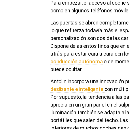
Para empezar, el acceso al coche 
como en algunos teléfonos móvile
Las puertas se abren completamen
lo que refuerza todavía más el espac
personalización son dos de las cara
Dispone de asientos finos que en e
atrás para estar cara a cara con los
conducción autónoma
o de moment
puede ocultar.
Antolin incorpora una innovación p
deslizante e inteligente
con múltip
Por supuesto, la tendencia a las p
aprecia en un gran panel en el sal
iluminación también se adapta a l
portátiles que salen del techo. La
interiores de muchos coches dan otr