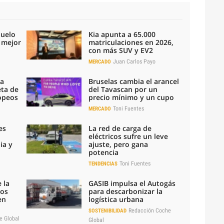
duelo
Kia apunta a 65.000
l mejor
matriculaciones en 2026,
con más SUV y EV2
Juan Carlos Payo
MERCADO
la
Bruselas cambia el arancel
eta de
del Tavascan por un
ropeos
precio mínimo y un cupo
Toni Fuentes
MERCADO
es
La red de carga de
eléctricos sufre un leve
ia y
ajuste, pero gana
potencia
Toni Fuentes
TENDENCIAS
 la
GASIB impulsa el Autogás
los
para descarbonizar la
en
logística urbana
Redacción Coche
SOSTENIBILIDAD
e Global
Global