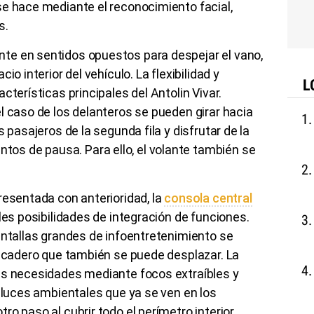
se hace mediante el reconocimiento facial,
s.
te en sentidos opuestos para despejar el vano,
io interior del vehículo. La flexibilidad y
L
cterísticas principales del Antolin Vivar.
l caso de los delanteros se pueden girar hacia
 pasajeros de la segunda fila y disfrutar de la
os de pausa. Para ello, el volante también se
resentada con anterioridad, la
consola central
les posibilidades de integración de funciones.
antallas grandes de infoentretenimiento se
picadero que también se puede desplazar. La
as necesidades mediante focos extraíbles y
s luces ambientales que ya se ven en los
o paso al cubrir todo el perímetro interior.