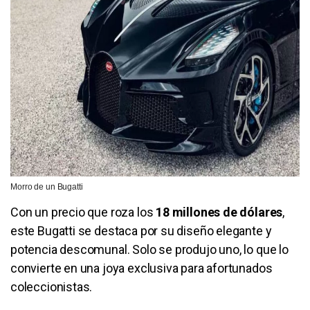
Morro de un Bugatti
Con un precio que roza los
18 millones de dólares
,
este Bugatti se destaca por su diseño elegante y
potencia descomunal. Solo se produjo uno, lo que lo
convierte en una joya exclusiva para afortunados
coleccionistas.