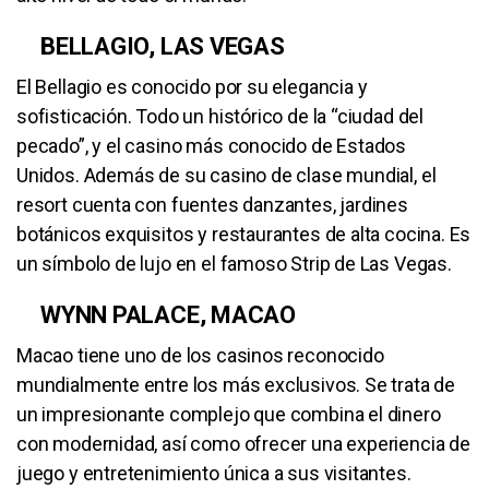
BELLAGIO, LAS VEGAS
El Bellagio es conocido por su elegancia y
sofisticación. Todo un histórico de la “ciudad del
pecado”, y el casino más conocido de Estados
Unidos. Además de su casino de clase mundial, el
resort cuenta con fuentes danzantes, jardines
botánicos exquisitos y restaurantes de alta cocina. Es
un símbolo de lujo en el famoso Strip de Las Vegas.
WYNN PALACE, MACAO
Macao tiene uno de los casinos reconocido
mundialmente entre los más exclusivos. Se trata de
un impresionante complejo que combina el dinero
con modernidad, así como ofrecer una experiencia de
juego y entretenimiento única a sus visitantes.