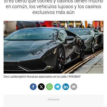
Si es cierto que coches y casinos tienen mucho
en común, los vehiculos lujosos y los casinos
exclusivos más aún
Dos Lamborghini Huracan aparcados en la calle / PIXABAY