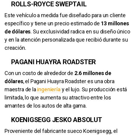
ROLLS-ROYCE SWEPTAIL
Este vehículo a medida fue diseñado para un cliente
específico y tiene un precio estimado de
13 millones
de dólares
. Su exclusividad radica en su diseño único
y en la atención personalizada que recibió durante su
creación.
PAGANI HUAYRA ROADSTER
Con un costo de alrededor de
2.6 millones de
dólares
, el Pagani Huayra Roadster
es una obra
maestra de la
ingeniería
y el lujo. Su producción está
limitada, lo que aumenta su atractivo entre los
amantes de los autos de alta gama.
KOENIGSEGG JESKO ABSOLUT
Proveniente del fabricante sueco Koenigsegg, el