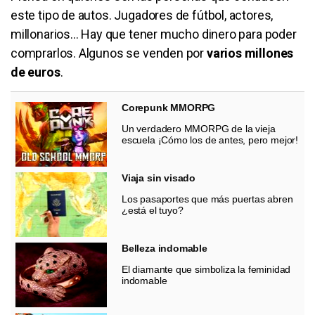
este tipo de autos. Jugadores de fútbol, actores,
millonarios... Hay que tener mucho dinero para poder
comprarlos. Algunos se venden por
varios millones
de euros
.
Corepunk MMORPG
Un verdadero MMORPG de la vieja
escuela ¡Cómo los de antes, pero mejor!
Viaja sin visado
Los pasaportes que más puertas abren
¿está el tuyo?
Belleza indomable
El diamante que simboliza la feminidad
indomable