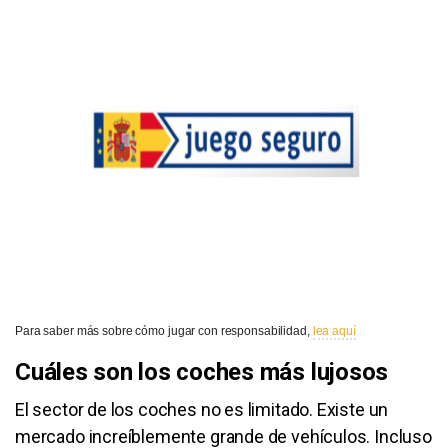
Para saber más sobre cómo jugar con responsabilidad,
lea aquí
Cuáles son los coches más lujosos
El sector de los coches no es limitado. Existe un
mercado increíblemente grande de vehículos. Incluso