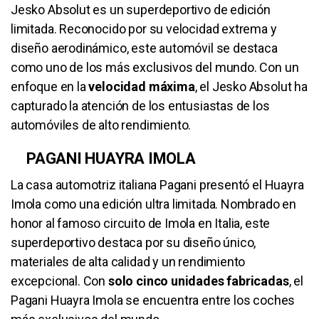
Jesko Absolut es un superdeportivo de edición
limitada. Reconocido por su velocidad extrema y
diseño aerodinámico, este automóvil se destaca
como uno de los más exclusivos del mundo. Con un
enfoque en la
velocidad máxima
, el Jesko Absolut ha
capturado la atención de los entusiastas de los
automóviles de alto rendimiento.
PAGANI HUAYRA IMOLA
La casa automotriz italiana Pagani presentó el Huayra
Imola como una edición ultra limitada. Nombrado en
honor al famoso circuito de Imola en Italia, este
superdeportivo destaca por su diseño único,
materiales de alta calidad y un rendimiento
excepcional. Con
solo cinco unidades fabricadas
, el
Pagani Huayra Imola se encuentra entre los coches