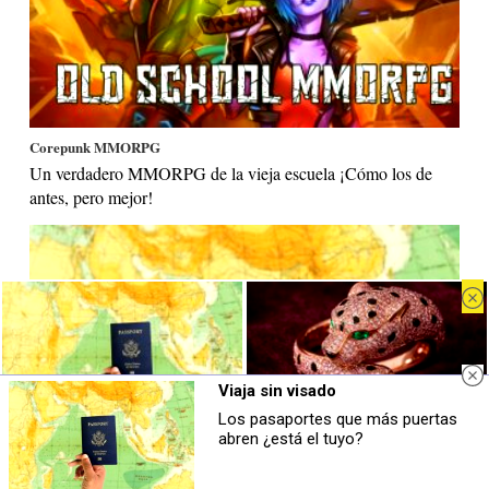
Corepunk MMORPG
Un verdadero MMORPG de la vieja escuela ¡Cómo los de
antes, pero mejor!
Viaja sin visado
Los pasaportes que más puertas
Viaja sin visado
Belleza indomable
abren ¿está el tuyo?
Los pasaportes que más puertas
El diamante que simboliza la
abren ¿está el tuyo?
feminidad indomable