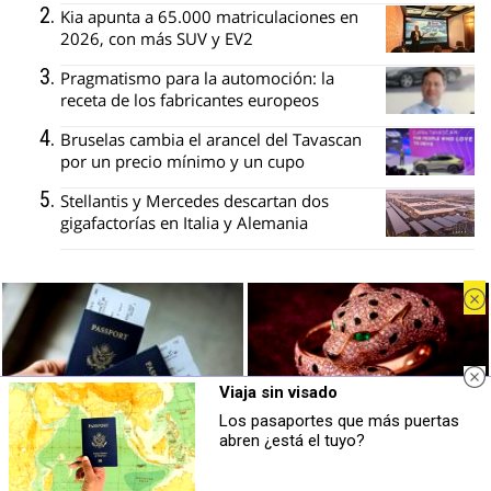
Kia apunta a 65.000 matriculaciones en
2026, con más SUV y EV2
Pragmatismo para la automoción: la
receta de los fabricantes europeos
Bruselas cambia el arancel del Tavascan
por un precio mínimo y un cupo
Stellantis y Mercedes descartan dos
gigafactorías en Italia y Alemania
Recibe nuestro boletín
Viaja sin visado
Lo más destacado de CocheGlobal, en
tu correo
Los pasaportes que más puertas
¿El tuyo está en la lista?
Belleza indomable
abren ¿está el tuyo?
Top pasaportes que te dejan viajar sin
El diamante que simboliza la
visado
feminidad indomable
Tu nombre