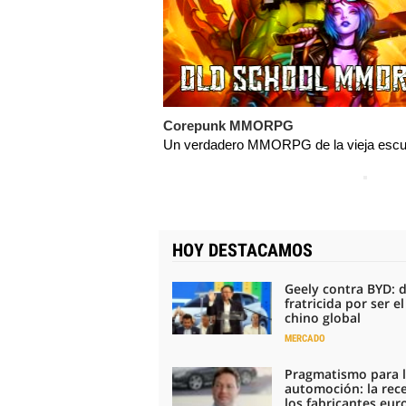
Corepunk MMORPG
Un verdadero MMORPG de la vieja escue
HOY DESTACAMOS
Geely contra BYD: 
fratricida por ser e
chino global
MERCADO
Pragmatismo para 
automoción: la rec
los fabricantes eu