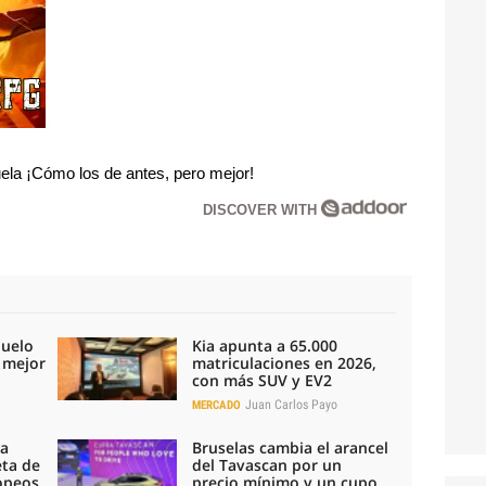
la ¡Cómo los de antes, pero mejor!
DISCOVER WITH
duelo
Kia apunta a 65.000
l mejor
matriculaciones en 2026,
con más SUV y EV2
Juan Carlos Payo
MERCADO
la
Bruselas cambia el arancel
eta de
del Tavascan por un
ropeos
precio mínimo y un cupo