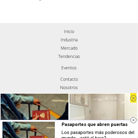
Inicio
Industria
Mercado
Tendencias
Eventos
Contacto
Nosotros
Política de privacidad
Aviso legal
Política de cookies
Síguenos
Pasaportes que abren puertas
Los pasaportes más poderosos del
Pasaportes que abren puertas
Adiós a la cal del baño
mundo, ¿está el tuyo?