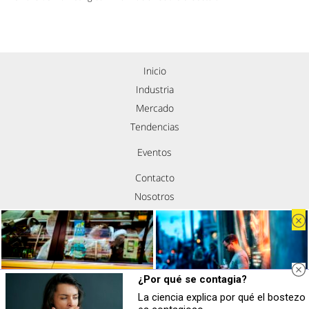
Inicio
Industria
Mercado
Tendencias
Eventos
Contacto
Nosotros
Política de privacidad
Aviso legal
Política de cookies
Síguenos
¿Por qué se contagia?
La ciencia explica por qué el bostezo
Costumbres que no creerás
¿Sabes qué baja tu ánimo?