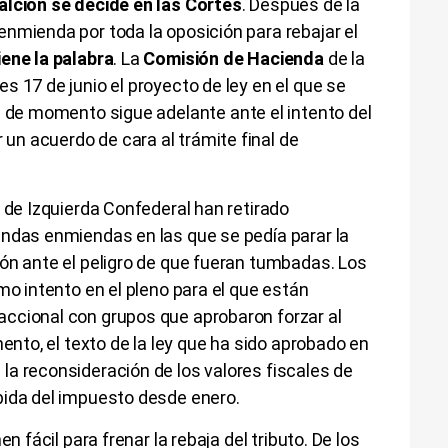
alción se decide en las Cortes
. Después de la
nmienda por toda la oposición para rebajar el
ene la palabra
. La
Comisión de Hacienda
de la
s 17 de junio el proyecto de ley en el que se
e de momento sigue adelante ante el intento del
n acuerdo de cara al trámite final de
y de Izquierda Confederal han retirado
endas enmiendas en las que se pedía parar la
ón ante el peligro de que fueran tumbadas. Los
mo intento en el pleno para el que están
ccional con grupos que aprobaron forzar al
mento, el texto de la ley que ha sido aprobado en
a reconsideración de los valores fiscales de
bida del impuesto desde enero.
n fácil para frenar la rebaja del tributo. De los