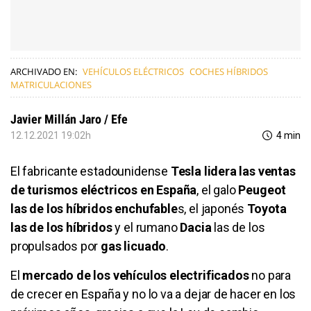
ARCHIVADO EN:
VEHÍCULOS ELÉCTRICOS
COCHES HÍBRIDOS
MATRICULACIONES
Javier Millán Jaro / Efe
12.12.2021 19:02h
4 min
El fabricante estadounidense
Tesla lidera las ventas
de turismos eléctricos en España
, el galo
Peugeot
las de los híbridos enchufable
s, el japonés
Toyota
las de los híbridos
y el rumano
Dacia
las de los
propulsados por
gas licuado
.
El
mercado de los vehículos electrificados
no para
de crecer en España y no lo va a dejar de hacer en los