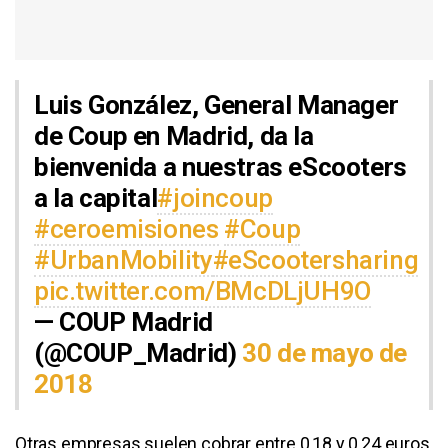
Luis González, General Manager
de Coup en Madrid, da la
bienvenida a nuestras eScooters
a la capital
#joincoup
#ceroemisiones
#Coup
#UrbanMobility
#eScootersharing
pic.twitter.com/BMcDLjUH9O
— COUP Madrid
(@COUP_Madrid)
30 de mayo de
2018
Otras empresas suelen cobrar entre 0,18 y 0,24 euros