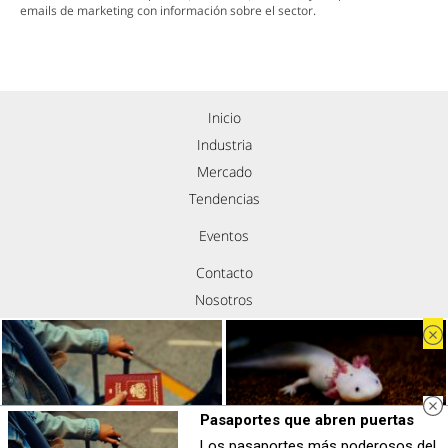
emails de marketing con información sobre el sector.
Inicio
Industria
Mercado
Tendencias
Eventos
Contacto
Nosotros
Política de privacidad
Aviso legal
Política de cookies
Síguenos
Pasaportes que abren puertas
Los pasaportes más poderosos del