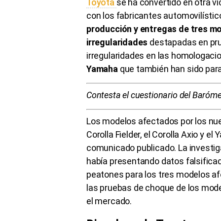
Toyota
se ha convertido en otra ví
con los fabricantes automovilísti
producción y entregas de tres m
irregularidades
destapadas en pru
irregularidades en las homologac
Yamaha
que también han sido para
Contesta el cuestionario del Baróm
Los modelos afectados por los nu
Corolla Fielder, el Corolla Axio y e
comunicado publicado. La investi
había presentando datos falsifica
peatones para los tres modelos a
las pruebas de choque de los model
el mercado.