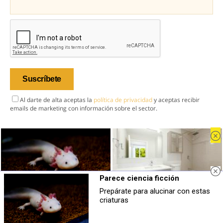
Al darte de alta aceptas la
política de privacidad
y aceptas recibir
emails de marketing con información sobre el sector.
Inicio
Industria
Parece ciencia ficción
Mercado
Prepárate para alucinar con estas
Parece ciencia ficción
¿Conocías estos 5 consejos?
criaturas
Tendencias
Prepárate para alucinar con estas
Consejos infalibles para eliminar la
criaturas
cal del baño fácil y rápido
Eventos