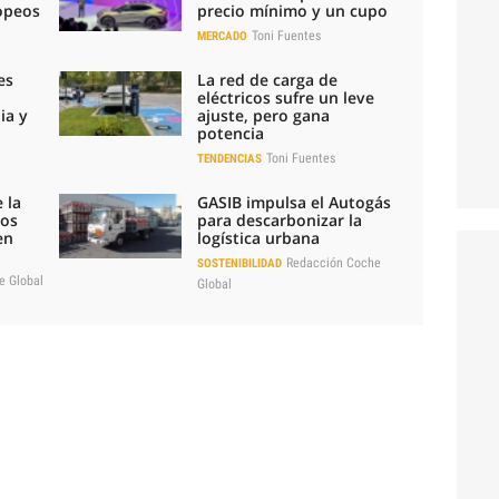
ropeos
precio mínimo y un cupo
Toni Fuentes
MERCADO
es
La red de carga de
eléctricos sufre un leve
ia y
ajuste, pero gana
potencia
Toni Fuentes
TENDENCIAS
 la
GASIB impulsa el Autogás
los
para descarbonizar la
en
logística urbana
Redacción Coche
SOSTENIBILIDAD
e Global
Global