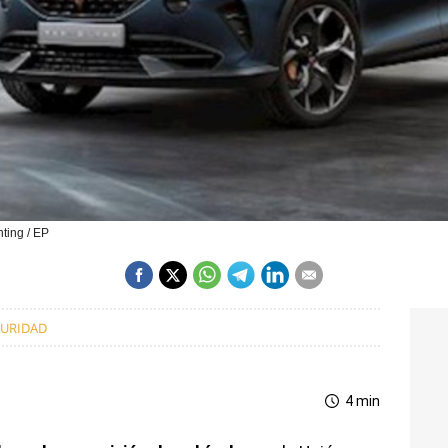
ting / EP
GURIDAD
4 min