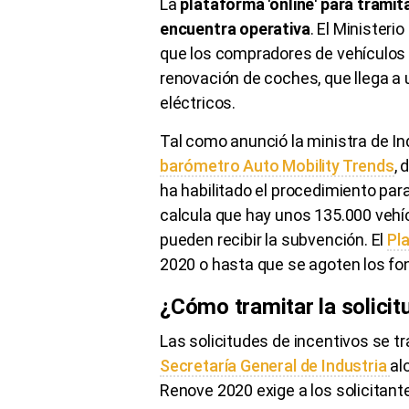
La
plataforma 'online' para tramit
encuentra operativa
. El Ministeri
que los compradores de vehículos p
renovación de coches, que llega a
eléctricos.
Tal como anunció la ministra de In
barómetro Auto Mobility Trends
, 
ha habilitado el procedimiento para
calcula que hay unos 135.000 vehíc
pueden recibir la subvención. El
Pl
2020 o hasta que se agoten los fo
¿Cómo tramitar la solicit
Las solicitudes de incentivos se t
Secretaría General de Industria
al
Renove 2020 exige a los solicitant